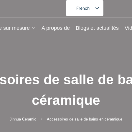
French
English
German
e sur mesure
A propos de
Blogs et actualités
Vi
Spanish
Portuguese
Arabic
Japanese
oires de salle de b
Korean
céramique
Jinhua Ceramic
Accessoires de salle de bains en céramique