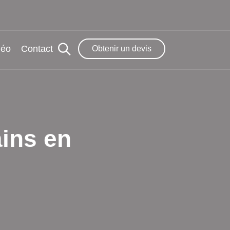
déo
Contact
Obtenir un devis
ains en