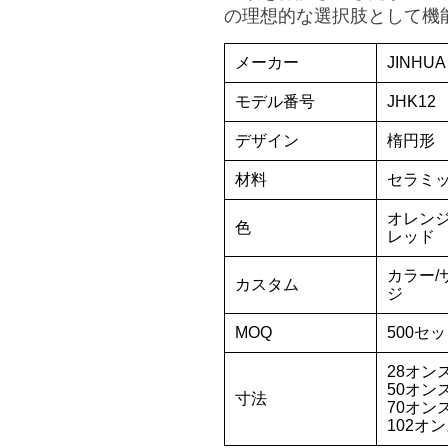
の理想的な選択肢として機
メーカー
JINHUA
モデル番号
JHK12
デザイン
楕円形
材料
セラミ
オレンジ
色
レッド
カラー/
カスタム
ジ
MOQ
500セ
28オンス：
50オンス：
寸法
70オンス：
102オンス