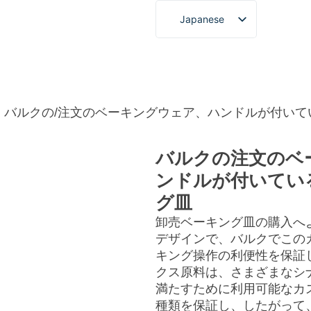
Japanese
English
French
タムサービス
について
ブログ＆ニュース
ビデオ
German
Spanish
ア
バルクの/注文のベーキングウェア、ハンドルが付いて
Portuguese
バルクの注文のベ
Arabic
ンドルが付いてい
Korean
グ皿
卸売ベーキング皿の購入へ
デザインで、バルクでこの
キング操作の利便性を保証
クス原料は、さまざまなシ
満たすために利用可能なカ
種類を保証し、したがって