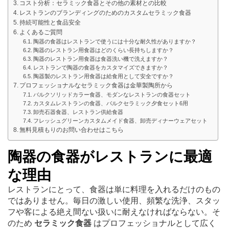
コスト分析：セラミック食器とその他の素材との比較
レストランのブランディングのためのカスタムセラミック食器
持続可能性と食品安全
よくあるご質問
陶器の食器はレストランで使うには十分な耐久性がありますか？
陶器のレストラン用食器はどのくらい長持ちしますか？
陶器のレストラン用食器は食器洗い機で洗えますか？
レストランで陶器の食器をカスタマイズできますか？
陶器製のレストラン用食器は給食用として安全ですか？
プロフェッショナルなセラミック食器は金華製陶所から
バルクソリッドカラー食器、モダンなレストランの食器セット
カスタムレストランの食器、バルクセラミック夕食セット6用
卸売石器食器、レストラン供給食器
フレッシュグリーンカスタムメイド食器、卸売ディナーウェアセット
無料見積もりのお問い合わせはこちら
陶器の食器がレストランに最適
な理由
レストランにとって、食器は単に料理を入れるだけのもの
ではありません。毎日の激しい使用、頻繁な洗浄、スタッ
フや客による絶え間ない扱いに耐えなければならない。そ
のため
セラミック食器
はプロフェッショナルとして広く