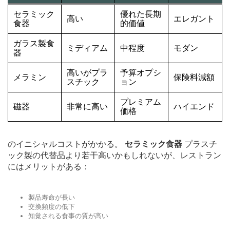
セラミック
優れた長期
高い
エレガント
食器
的価値
ガラス製食
ミディアム
中程度
モダン
器
高いがプラ
予算オプシ
メラミン
保険料減額
スチック
ョン
プレミアム
磁器
非常に高い
ハイエンド
価格
のイニシャルコストがかかる。
セラミック食器
プラスチ
ック製の代替品より若干高いかもしれないが、レストラン
にはメリットがある：
製品寿命が長い
交換頻度の低下
知覚される食事の質が高い