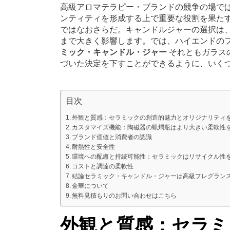
高級アロマテラピー・ブランドの競争の場で
ンティティを形成する上で重要な役割を果た
ではなおさらだ。キャンドルジャーの選択は
まで大きく影響します。では、ハイエンドの
ミック・キャンドル・ジャー
それともガラス
づいた決定を下すことができるように、いく
目次
外観と質感：セラミックの創造的魅力とオリジナリティ
カスタマイズ機能：陶磁器の蝋燭瓶はより大きい柔軟性
ブランド価値と消費者の認識
耐熱性と安全性
環境への配慮と持続可能性：セラミックはリサイクル性
コストと調達の柔軟性
結論セラミック・キャンドル・ジャーは高級フレグラン
金華について
無料見積もりのお問い合わせはこちら
外観と質感：セラミ