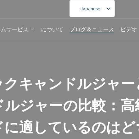
Japanese
English
French
タムサービス
について
ブログ＆ニュース
ビデオ
German
Spanish
Portuguese
Arabic
ックキャンドルジャー
Korean
ドルジャーの比較：高
ドに適しているのはど