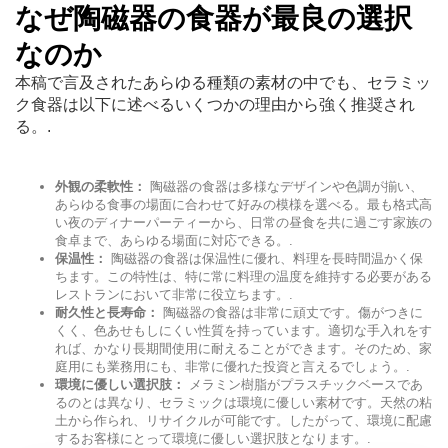
なぜ陶磁器の食器が最良の選択
なのか
本稿で言及されたあらゆる種類の素材の中でも、セラミッ
ク食器は以下に述べるいくつかの理由から強く推奨され
る。.
外観の柔軟性：
陶磁器の食器は多様なデザインや色調が揃い、
あらゆる食事の場面に合わせて好みの模様を選べる。最も格式高
い夜のディナーパーティーから、日常の昼食を共に過ごす家族の
食卓まで、あらゆる場面に対応できる。.
保温性：
陶磁器の食器は保温性に優れ、料理を長時間温かく保
ちます。この特性は、特に常に料理の温度を維持する必要がある
レストランにおいて非常に役立ちます。.
耐久性と長寿命：
陶磁器の食器は非常に頑丈です。傷がつきに
くく、色あせもしにくい性質を持っています。適切な手入れをす
れば、かなり長期間使用に耐えることができます。そのため、家
庭用にも業務用にも、非常に優れた投資と言えるでしょう。.
環境に優しい選択肢：
メラミン樹脂がプラスチックベースであ
るのとは異なり、セラミックは環境に優しい素材です。天然の粘
土から作られ、リサイクルが可能です。したがって、環境に配慮
するお客様にとって環境に優しい選択肢となります。.