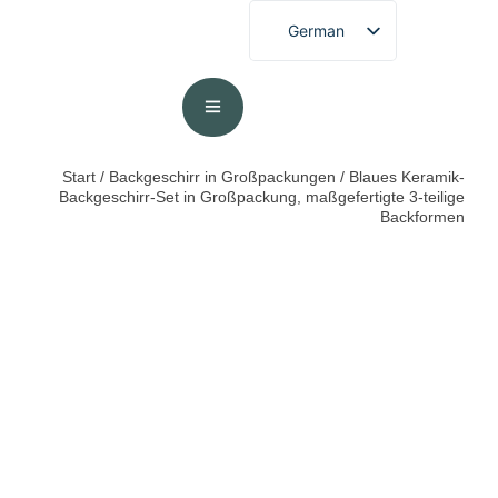
German
English
French
Spanish
Portuguese
Start
/
Backgeschirr in Großpackungen
/ Blaues Keramik-
Backgeschirr-Set​ in Großpackung, maßgefertigte 3-teilige
Arabic
Backformen
Japanese
Korean