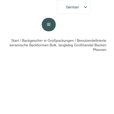
German
English
French
Spanish
Portuguese
Start
/
Backgeschirr in Großpackungen
/ Benutzerdefinierte
keramische Backformen Bulk, langlebig Großhandel Backen
Arabic
Pfannen
Japanese
Korean