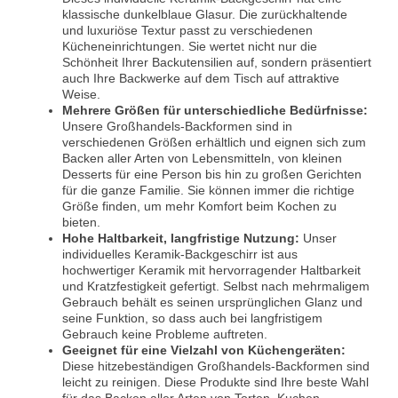
klassische dunkelblaue Glasur. Die zurückhaltende
und luxuriöse Textur passt zu verschiedenen
Kücheneinrichtungen. Sie wertet nicht nur die
Schönheit Ihrer Backutensilien auf, sondern präsentiert
auch Ihre Backwerke auf dem Tisch auf attraktive
Weise.
Mehrere Größen für unterschiedliche Bedürfnisse:
Unsere Großhandels-Backformen sind in
verschiedenen Größen erhältlich und eignen sich zum
Backen aller Arten von Lebensmitteln, von kleinen
Desserts für eine Person bis hin zu großen Gerichten
für die ganze Familie. Sie können immer die richtige
Größe finden, um mehr Komfort beim Kochen zu
bieten.
Hohe Haltbarkeit, langfristige Nutzung:
Unser
individuelles Keramik-Backgeschirr ist aus
hochwertiger Keramik mit hervorragender Haltbarkeit
und Kratzfestigkeit gefertigt. Selbst nach mehrmaligem
Gebrauch behält es seinen ursprünglichen Glanz und
seine Funktion, so dass auch bei langfristigem
Gebrauch keine Probleme auftreten.
Geeignet für eine Vielzahl von Küchengeräten:
Diese hitzebeständigen Großhandels-Backformen sind
leicht zu reinigen. Diese Produkte sind Ihre beste Wahl
für das Backen aller Arten von Torten, Kuchen,