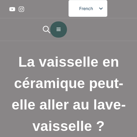
French
English
German
Spanish
Portuguese
La vaisselle en
Arabic
Japanese
céramique peut-
Korean
elle aller au lave-
vaisselle ?