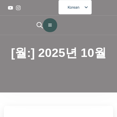
Korean
English
French
German
Spanish
[월:]
2025년 10월
Portuguese
Arabic
Japanese