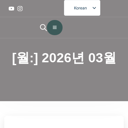
Korean
English
French
German
Spanish
[월:]
2026년 03월
Portuguese
Arabic
Japanese