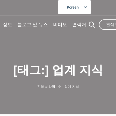
Korean
English
French
정보
블로그 및 뉴스
비디오
연락처
견적
German
Spanish
Portuguese
Arabic
[태그:]
업계 지식
Japanese
진화 세라믹
업계 지식