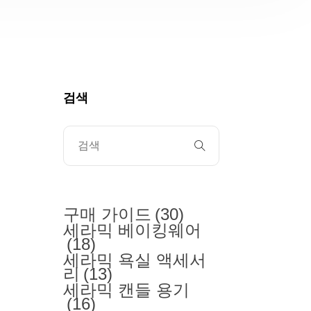
검색
구매 가이드
(30)
세라믹 베이킹웨어
(18)
세라믹 욕실 액세서
리
(13)
세라믹 캔들 용기
(16)