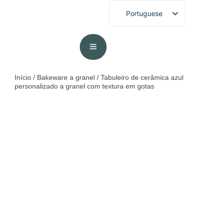
Portuguese
English
French
German
Spanish
Início
/
Bakeware a granel
/ Tabuleiro de cerâmica azul
personalizado a granel com textura em gotas
Arabic
Japanese
Korean